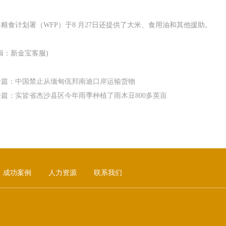
粮食计划署（WFP）于8 月27日还提供了大米、食用油和其他援助。
辑：新金宝客服)
一篇：
中国禁止从缅甸佤邦南迪口岸运输货物
一篇：
实皆省杰沙县区今年雨季种植了雨木豆800多英亩
成功案例
人力资源
联系我们