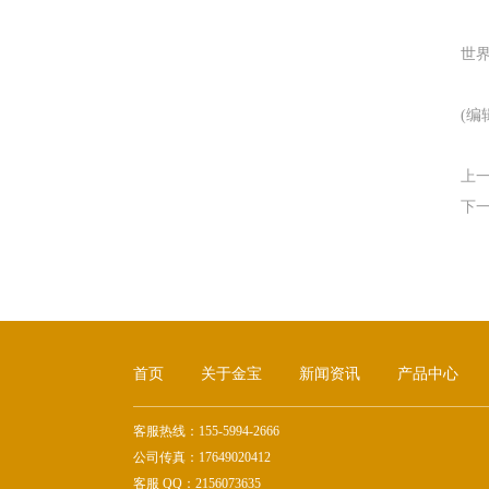
世界
(编
上
下
首页
关于金宝
新闻资讯
产品中心
客服热线：155-5994-2666
公司传真：17649020412
客服 QQ：2156073635